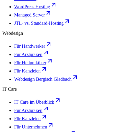
WordPress Hosting
Managed Server
JTL- vs. Standard-Hosting
Webdesign
Für Handwerker
Für Arztpraxen
Für Heilpraktiker
Für Kanzleien
Webdesign Bergisch Gladbach
IT Care
IT Care im Überblick
Für Arztpraxen
Für Kanzleien
Für Unternehmen