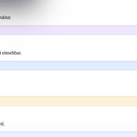
uktur.
 einsehbar.
rd.