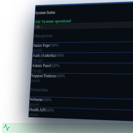
System Status
Alle Systeme operational
24h
▼
Management
100%
Status Page
gerade
100%
Auth (Authelia)
1m ago
Admin Panel
100%
1m ago
Support Platform
100%
gerade
Infrastruktur
Webseite
100%
gerade
Health API
100%
gerade