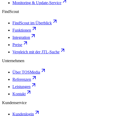
Monitoring & Update-Service
FindScout
FindScout im Überblick
Funktionen
Integration
Preise
Vergleich mit der JTL-Suche
Unternehmen
Über TOSMedia
Referenzen
Leistungen
Kontakt
Kundenservice
Kundenlogin