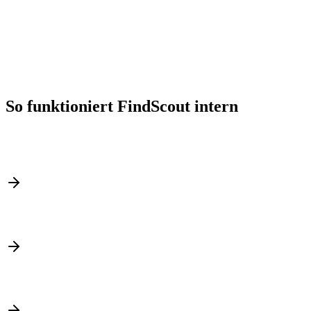
Vollständige Produktindexierung automatisch
Delta-Updates bei Produktänderungen
Facetten & Synonyme konfigurieren
Nahtloser Übergang – keine Downtime
So funktioniert FindScout intern