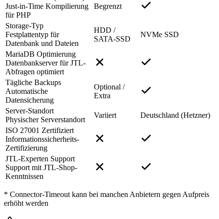
Just-in-Time Kompilierung
Begrenzt
für PHP
Storage-Typ
HDD /
Festplattentyp für
NVMe SSD
SATA-SSD
Datenbank und Dateien
MariaDB Optimierung
Datenbankserver für JTL-
Abfragen optimiert
Tägliche Backups
Optional /
Automatische
Extra
Datensicherung
Server-Standort
Variiert
Deutschland (Hetzner)
Physischer Serverstandort
ISO 27001 Zertifiziert
Informationssicherheits-
Zertifizierung
JTL-Experten Support
Support mit JTL-Shop-
Kenntnissen
* Connector-Timeout kann bei manchen Anbietern gegen Aufpreis
erhöht werden