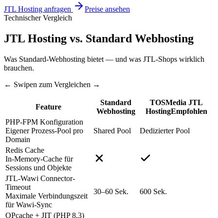
JTL Hosting anfragen
Preise ansehen
Technischer Vergleich
JTL Hosting vs. Standard Webhosting
Was Standard-Webhosting bietet — und was JTL-Shops wirklich
brauchen.
←
Swipen zum Vergleichen
→
Standard
TOSMedia JTL
Feature
Webhosting
Hosting
Empfohlen
PHP-FPM Konfiguration
Eigener Prozess-Pool pro
Shared Pool
Dedizierter Pool
Domain
Redis Cache
In-Memory-Cache für
Sessions und Objekte
JTL-Wawi Connector-
Timeout
30–60 Sek.
600 Sek.
Maximale Verbindungszeit
für Wawi-Sync
OPcache + JIT (PHP 8.3)