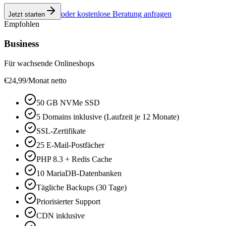
oder kostenlose Beratung anfragen
Jetzt starten
Empfohlen
Business
Für wachsende Onlineshops
€
24,99
/Monat netto
50 GB NVMe SSD
5 Domains inklusive (Laufzeit je 12 Monate)
SSL-Zertifikate
25 E-Mail-Postfächer
PHP 8.3 + Redis Cache
10 MariaDB-Datenbanken
Tägliche Backups (30 Tage)
Priorisierter Support
CDN inklusive