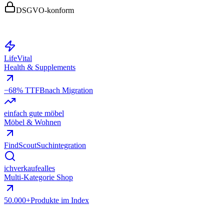
DSGVO-konform
LifeVital
Health & Supplements
−68% TTFB
nach Migration
einfach gute möbel
Möbel & Wohnen
FindScout
Suchintegration
ichverkaufealles
Multi-Kategorie Shop
50.000+
Produkte im Index