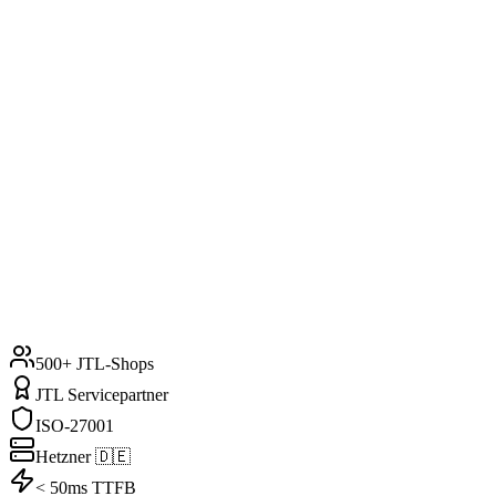
500+ JTL-Shops
JTL Servicepartner
ISO-27001
Hetzner 🇩🇪
< 50ms TTFB