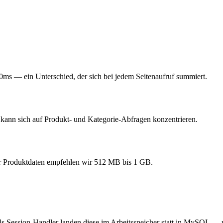
s — ein Unterschied, der sich bei jedem Seitenaufruf summiert.
kann sich auf Produkt- und Kategorie-Abfragen konzentrieren.
r Produktdaten empfehlen wir 512 MB bis 1 GB.
als Session-Handler landen diese im Arbeitsspeicher statt in MySQL — 