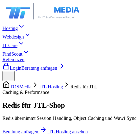
Hosting
Webdesign
IT Care
FindScout
Referenzen
Login
Beratung anfragen
TOSMedia
JTL Hosting
Redis für JTL
Caching & Performance
Redis für
JTL-Shop
Redis übernimmt Session-Handling, Object-Caching und Wawi-Sync-
Beratung anfragen
JTL Hosting ansehen