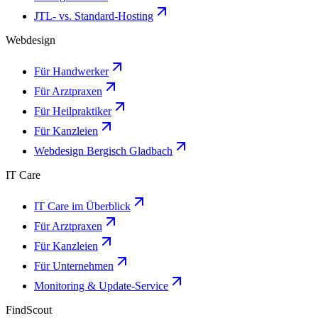
JTL- vs. Standard-Hosting
Webdesign
Für Handwerker
Für Arztpraxen
Für Heilpraktiker
Für Kanzleien
Webdesign Bergisch Gladbach
IT Care
IT Care im Überblick
Für Arztpraxen
Für Kanzleien
Für Unternehmen
Monitoring & Update-Service
FindScout